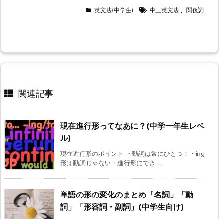
英文法(中学生)
中三英文法
,
関係詞
関連記事
現在進行形ってなあに？(中学一年生レベ
ル)
現在進行形のポイント ・動詞は常にひとつ！・ing
形は動詞じゃない・進行形にでき ...
単語の形の変化のまとめ「名詞」「動
詞」「形容詞・副詞」(中学生向け)