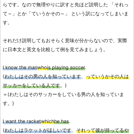
らです。なので無理やりに訳すと先ほど説明した 「それっ
て～」とか「ていうかその～」 という訳になってしまいま
す。
それだけ説明してもおそらく意味が分からないので、実際
に日本文と英文を比較して例を見てみましょう。
I know the man
who
is playing soccer
.
(
わたしはその男の人を知っています
、
っていうかその人は
サッカーをしている人です
。)
＝(わたしはそのサッカーをしている男の人を知っていま
す。)
I want the racket
which
he has
.
(
わたしはラケットがほしいです
、
それって
彼が持ってるや