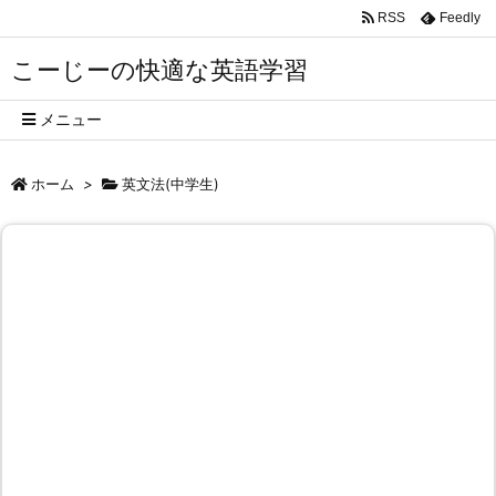
RSS
Feedly
こーじーの快適な英語学習
メニュー
ホーム
>
英文法(中学生)