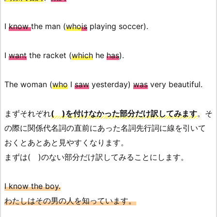
I
know
the man (
who
is
playing soccer).
I
want
the racket (
which
he
has
).
The woman (
who
I
saw
yesterday)
was
very beautiful.
まずそれぞれ
( )を付けなかった部分だけ訳してみます
。そ
の際に関係代名詞の直前にあった名詞先行詞に線を引いて
おくとあとあと見やすくなります。
まずは( )のない部分だけ訳してみることにします。
I know the boy.
わたしはその男の人を知っています。