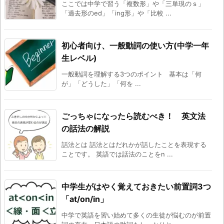
ここでは中学で習う「複数形」や「三単現のｓ」
「過去形のed」「ing形」や「比較 ...
初心者向け、一般動詞の使い方(中学一年
生レベル)
一般動詞を理解する3つのポイント 基本は「何
が」「どうした」「何を ...
ごっちゃになったら読むべき！ 英文法
の話法の解説
話法とは 話法とはだれかが話したことを表現する
ことです。 英語では話法のことをn ...
中学生がはやく覚えておきたい前置詞3つ
「at/on/in」
中学で英語を習い始めて多くの生徒が悩むのが前置