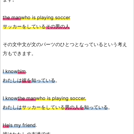
the man
who is playing soccer
サッカーをしている
その男の人
その文中文が文のパーツのひとつとなっているという考え
方もできます。
I know
him
.
わたしは
彼を
知っている
。
I know
the man
who is playing soccer.
わたしは
サッカーをしている
男の人を
知っている
。
He
is my friend
.