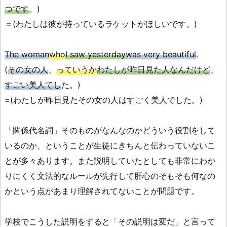
つです
。)
＝(わたしは彼が持っているラケットがほしいです。)
The woman
who
I saw yesterday
was very beautiful
.
(
その女の人
、
っていうか
わたしが昨日見た人なんだけど
、
すごい美人でし
た。)
=(わたしが昨日見たその女の人はすごく美人でした。)
「関係代名詞」そのものがなんなのかどういう役割をして
いるのか、ということが生徒にきちんと伝わっていないこ
とが多々あります。また説明していたとしても非常にわか
りにくく文法的なルールが先行して肝心のそもそも何なの
かという点があまり理解されてないことが問題です。
学校でこうした説明をすると「その説明は変だ」と言って